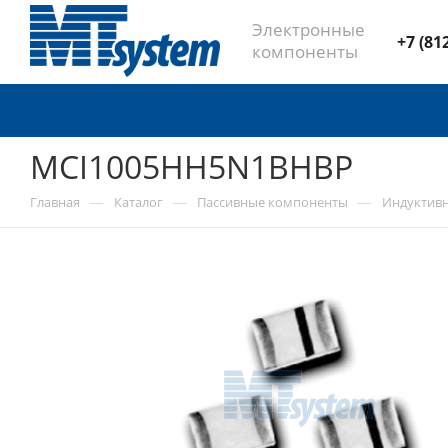
Электронные
+7 (81
компоненты
MCI1005HH5N1BHBP
—
—
—
Главная
Каталог
Пассивные компоненты
Индуктив