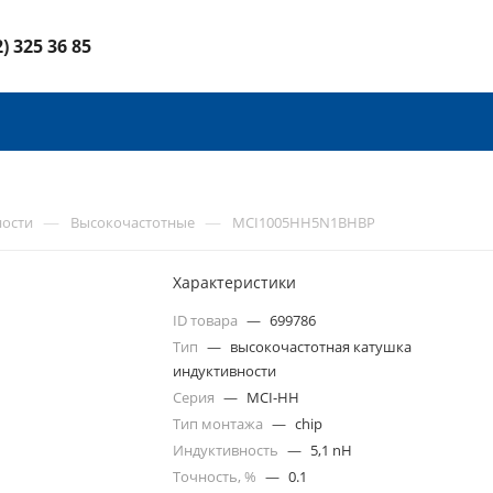
2) 325 36 85
—
—
ности
Высокочастотные
MCI1005HH5N1BHBP
Характеристики
ID товара
—
699786
Тип
—
высокочастотная катушка
индуктивности
Серия
—
MCI-HH
Тип монтажа
—
chip
Индуктивность
—
5,1 nH
Точность, %
—
0.1