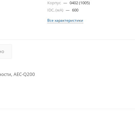
Корпус
—
0402 (1005)
IDC, (мА)
—
600
Все характеристики
НО
ости, AEC-Q200