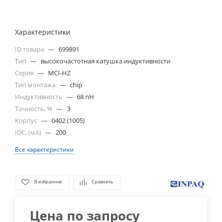
Характеристики
ID товара
—
699891
Тип
—
высокочастотная катушка индуктивности
Серия
—
MCI-HZ
Тип монтажа
—
chip
Индуктивность
—
68 nH
Точность, %
—
3
Корпус
—
0402 (1005)
IDC, (мА)
—
200
Все характеристики
В избранное
Сравнить
Цена по запросу