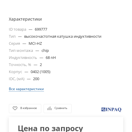
Характеристики
ID товара
—
699777
Тип
—
высокочастотная катушка индуктивности
Серия
—
MCI-HZ
Тип монтажа
—
chip
Индуктивность
—
68 nH
Точность, %
—
2
Корпус
—
0402 (1005)
IDC, (мА)
—
200
Все характеристики
В избранное
Сравнить
Цена по запросу