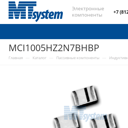
Электронные
+7 (81
компоненты
MCI1005HZ2N7BHBP
—
—
—
Главная
Каталог
Пассивные компоненты
Индуктив