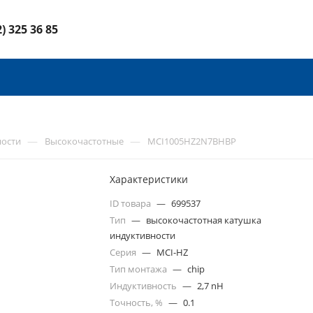
2) 325 36 85
—
—
ности
Высокочастотные
MCI1005HZ2N7BHBP
Характеристики
ID товара
—
699537
Тип
—
высокочастотная катушка
индуктивности
Серия
—
MCI-HZ
Тип монтажа
—
chip
Индуктивность
—
2,7 nH
Точность, %
—
0.1