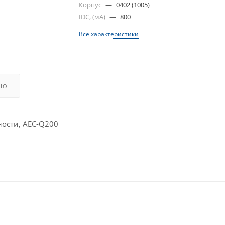
Корпус
—
0402 (1005)
IDC, (мА)
—
800
Все характеристики
НО
ости, AEC-Q200