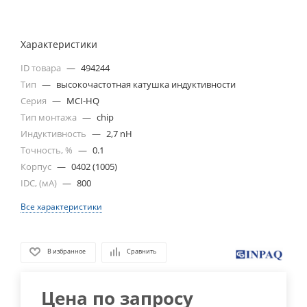
Характеристики
ID товара
—
494244
Тип
—
высокочастотная катушка индуктивности
Серия
—
MCI-HQ
Тип монтажа
—
chip
Индуктивность
—
2,7 nH
Точность, %
—
0.1
Корпус
—
0402 (1005)
IDC, (мА)
—
800
Все характеристики
В избранное
Сравнить
Цена по запросу