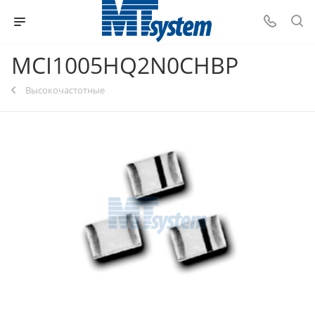
MCI1005HQ2N0CHBP
Высокочастотные