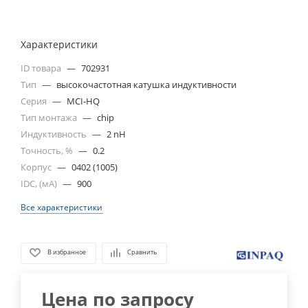
Характеристики
ID товара
—
702931
Тип
—
высокочастотная катушка индуктивности
Серия
—
MCI-HQ
Тип монтажа
—
chip
Индуктивность
—
2 nH
Точность, %
—
0.2
Корпус
—
0402 (1005)
IDC, (мА)
—
900
Все характеристики
В избранное
Сравнить
Цена по запросу