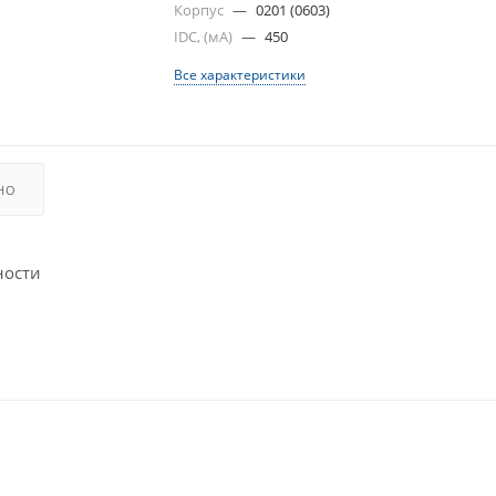
Корпус
—
0201 (0603)
IDC, (мА)
—
450
Все характеристики
НО
ности