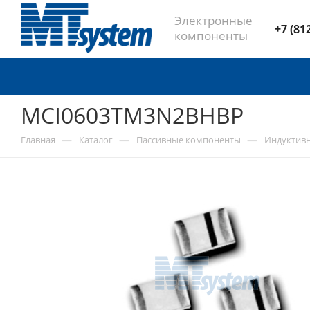
Электронные
+7 (81
компоненты
MCI0603TM3N2BHBP
—
—
—
Главная
Каталог
Пассивные компоненты
Индуктив