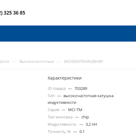
2) 325 36 85
—
—
ности
Высокочастотные
MCI0603TM3N2BHBP
Характеристики
ID товара
—
703289
Тип
—
высокочастотная катушка
индуктивности
Серия
—
MCI-TM
Тип монтажа
—
chip
Индуктивность
—
3,2 nH
Точность, %
—
0.1