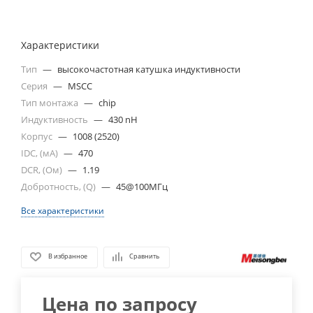
Характеристики
Тип
—
высокочастотная катушка индуктивности
Серия
—
MSCC
Тип монтажа
—
chip
Индуктивность
—
430 nH
Корпус
—
1008 (2520)
IDC, (мА)
—
470
DCR, (Ом)
—
1.19
Добротность, (Q)
—
45@100МГц
Все характеристики
В избранное
Сравнить
Цена по запросу