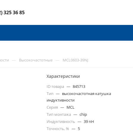
2) 325 36 85
—
—
ности
Высокочастотные
MCL0603-39NJ
Характеристики
ID товара
—
845713
Тип
—
высокочастотная катушка
индуктивности
Серия
—
MCL
Тип монтажа
—
chip
Индуктивность
—
39 nH
Точность, %
—
5