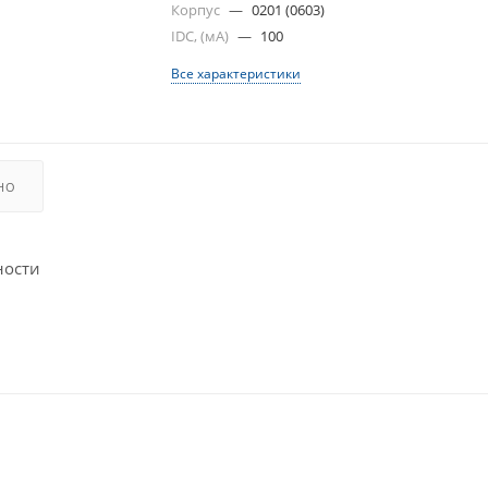
Корпус
—
0201 (0603)
IDC, (мА)
—
100
Все характеристики
НО
ности