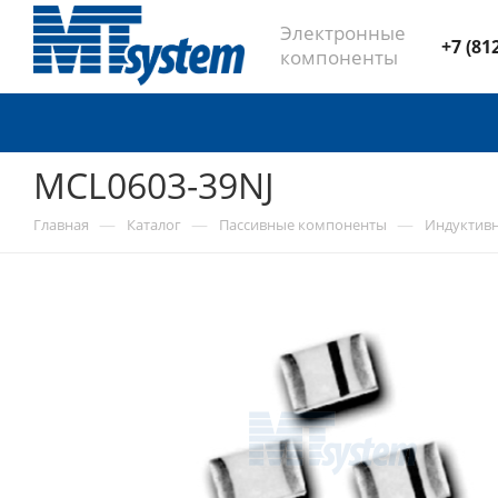
Электронные
+7 (81
компоненты
MCL0603-39NJ
—
—
—
Главная
Каталог
Пассивные компоненты
Индуктив