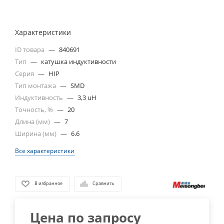
Характеристики
ID товара
—
840691
Тип
—
катушка индуктивности
Серия
—
HIP
Тип монтажа
—
SMD
Индуктивность
—
3,3 uH
Точность, %
—
20
Длина (мм)
—
7
Ширина (мм)
—
6.6
Все характеристики
В избранное
Сравнить
Цена по запросу