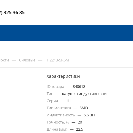
2) 325 36 85
—
—
ности
Силовые
HI2213-5R6M
Характеристики
ID товара
—
840618
Тип
—
катушка индуктивности
Серия
—
HI
Тип монтажа
—
SMD
Индуктивность
—
5,6 uH
Точность, %
—
20
Длина (мм)
—
22.5