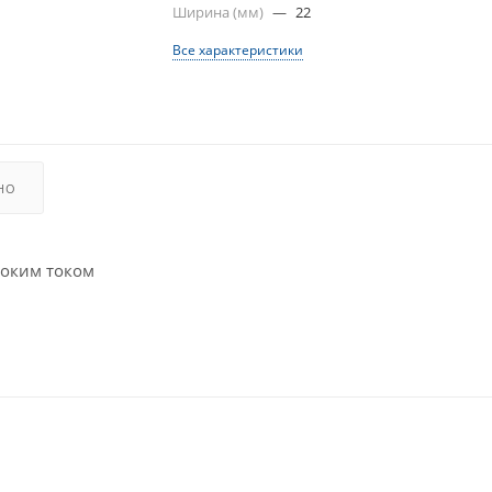
Ширина (мм)
—
22
Все характеристики
НО
соким током