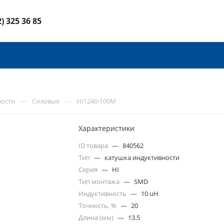
2) 325 36 85
—
—
ности
Силовые
HI1240-100M
Характеристики
ID товара
—
840562
Тип
—
катушка индуктивности
Серия
—
HI
Тип монтажа
—
SMD
Индуктивность
—
10 uH
Точность, %
—
20
Длина (мм)
—
13.5