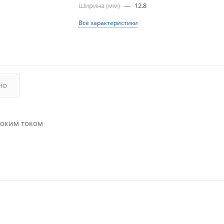
Ширина (мм)
—
12.8
Все характеристики
НО
соким током