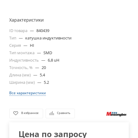
Характеристики
ID товара
—
840439
Тип
—
катушка индуктивности
Серия
—
HI
Тип монтажа
—
SMD
Индуктивность
—
6,8 uH
Точность, %
—
20
Длина (мм)
—
5.4
Ширина (мм)
—
5.2
Все характеристики
В избранное
Сравнить
Цена по запросу