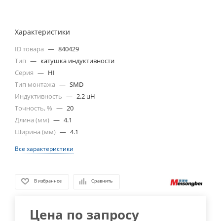
Характеристики
ID товара
—
840429
Тип
—
катушка индуктивности
Серия
—
HI
Тип монтажа
—
SMD
Индуктивность
—
2,2 uH
Точность, %
—
20
Длина (мм)
—
4.1
Ширина (мм)
—
4.1
Все характеристики
В избранное
Сравнить
Цена по запросу