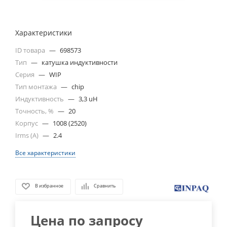
Характеристики
ID товара
—
698573
Тип
—
катушка индуктивности
Серия
—
WIP
Тип монтажа
—
chip
Индуктивность
—
3,3 uH
Точность, %
—
20
Корпус
—
1008 (2520)
Irms (A)
—
2.4
Все характеристики
В избранное
Сравнить
Цена по запросу