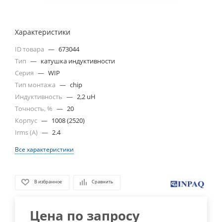
Характеристики
ID товара
—
673044
Тип
—
катушка индуктивности
Серия
—
WIP
Тип монтажа
—
chip
Индуктивность
—
2,2 uH
Точность, %
—
20
Корпус
—
1008 (2520)
Irms (A)
—
2.4
Все характеристики
В избранное
Сравнить
Цена по запросу