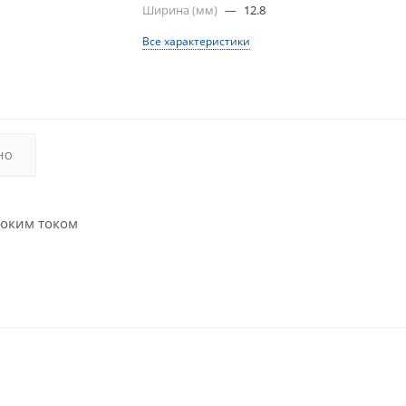
Ширина (мм)
—
12.8
Все характеристики
НО
соким током