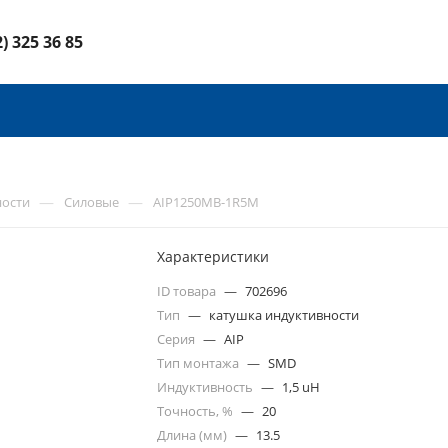
2) 325 36 85
—
—
ности
Силовые
AIP1250MB-1R5M
Характеристики
ID товара
—
702696
Тип
—
катушка индуктивности
Серия
—
AIP
Тип монтажа
—
SMD
Индуктивность
—
1,5 uH
Точность, %
—
20
Длина (мм)
—
13.5