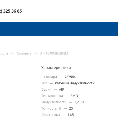
2) 325 36 85
—
—
ности
Силовые
AIP1040MB-2R2M
Характеристики
ID товара
—
787584
Тип
—
катушка индуктивности
Серия
—
AIP
Тип монтажа
—
SMD
Индуктивность
—
2,2 uH
Точность, %
—
20
Длина (мм)
—
11.5