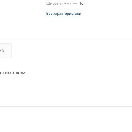
Ширина (мм)
—
10
Все характеристики
НО
соким током