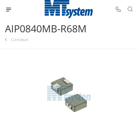
AIP0840MB-R68M
Силовые