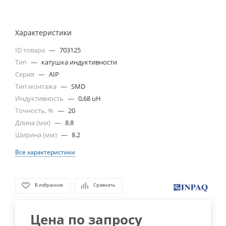
Характеристики
ID товара
—
703125
Тип
—
катушка индуктивности
Серия
—
AIP
Тип монтажа
—
SMD
Индуктивность
—
0,68 uH
Точность, %
—
20
Длина (мм)
—
8.8
Ширина (мм)
—
8.2
Все характеристики
В избранное
Сравнить
Цена по запросу