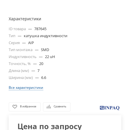
Характеристики
ID товара
—
787645
Тип
—
катушка индуктивности
Серия
—
AIP
Тип монтажа
—
SMD
Индуктивность
—
22 uH
Точность, %
—
20
Длина (мм)
—
7
Ширина (мм)
—
6.6
Все характеристики
В избранное
Сравнить
Цена по запросу