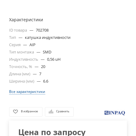
Характеристики
ID товара
—
702708
Тип
—
катушка индуктивности
Серия
—
AIP
Тип монтажа
—
SMD
Индуктивность
—
0,56 uH
Точность, %
—
20
Длина (мм)
—
7
Ширина (мм)
—
6.6
Все характеристики
В избранное
Сравнить
Цена по запросу