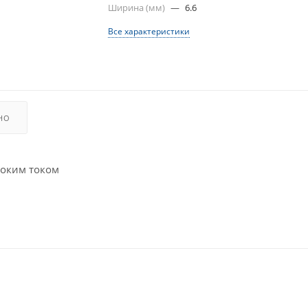
Ширина (мм)
—
6.6
Все характеристики
НО
соким током