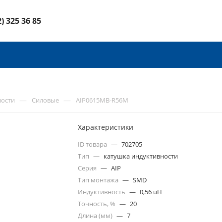
2) 325 36 85
—
—
ности
Силовые
AIP0615MB-R56M
Характеристики
ID товара
—
702705
Тип
—
катушка индуктивности
Серия
—
AIP
Тип монтажа
—
SMD
Индуктивность
—
0,56 uH
Точность, %
—
20
Длина (мм)
—
7