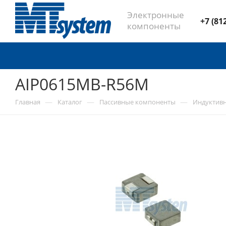
Электронные
+7 (81
компоненты
AIP0615MB-R56M
—
—
—
Главная
Каталог
Пассивные компоненты
Индуктив