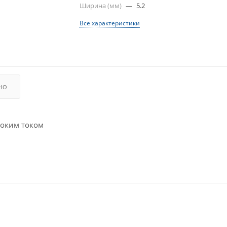
Ширина (мм)
—
5.2
Все характеристики
НО
соким током