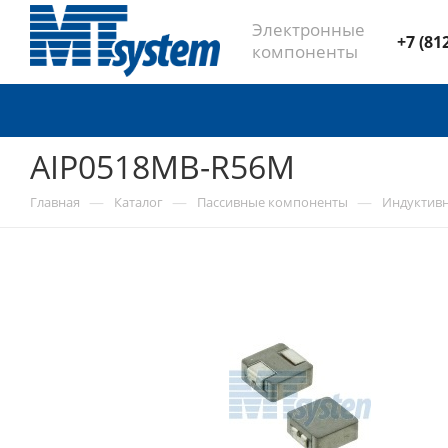
Электронные
+7 (81
компоненты
AIP0518MB-R56M
—
—
—
Главная
Каталог
Пассивные компоненты
Индуктив