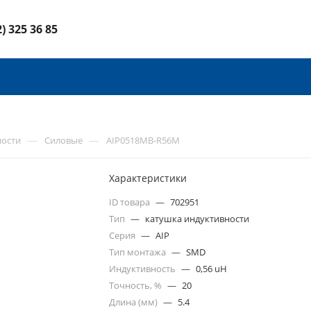
2) 325 36 85
—
—
ности
Силовые
AIP0518MB-R56M
Характеристики
ID товара
—
702951
Тип
—
катушка индуктивности
Серия
—
AIP
Тип монтажа
—
SMD
Индуктивность
—
0,56 uH
Точность, %
—
20
Длина (мм)
—
5.4