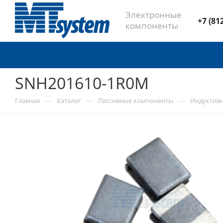
Электронные
+7 (81
компоненты
SNH201610-1R0M
—
—
—
Главная
Каталог
Пассивные компоненты
Индуктив