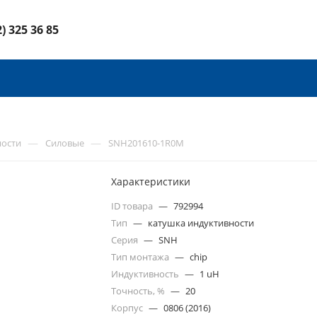
2) 325 36 85
—
—
ности
Силовые
SNH201610-1R0M
Характеристики
ID товара
—
792994
Тип
—
катушка индуктивности
Серия
—
SNH
Тип монтажа
—
chip
Индуктивность
—
1 uH
Точность, %
—
20
Корпус
—
0806 (2016)