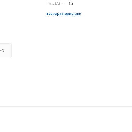
Irms (A)
—
1.3
Все характеристики
НО