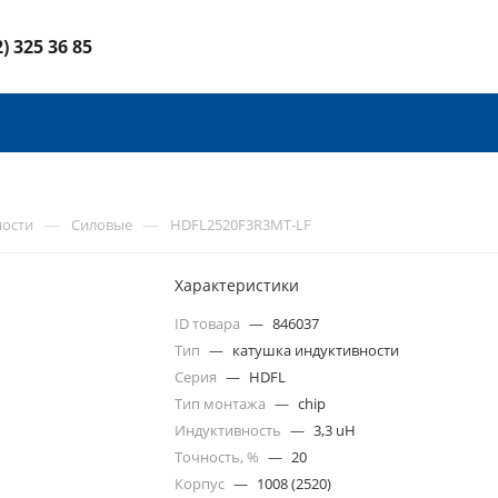
2) 325 36 85
—
—
ности
Силовые
HDFL2520F3R3MT-LF
Характеристики
ID товара
—
846037
Тип
—
катушка индуктивности
Серия
—
HDFL
Тип монтажа
—
chip
Индуктивность
—
3,3 uH
Точность, %
—
20
Корпус
—
1008 (2520)