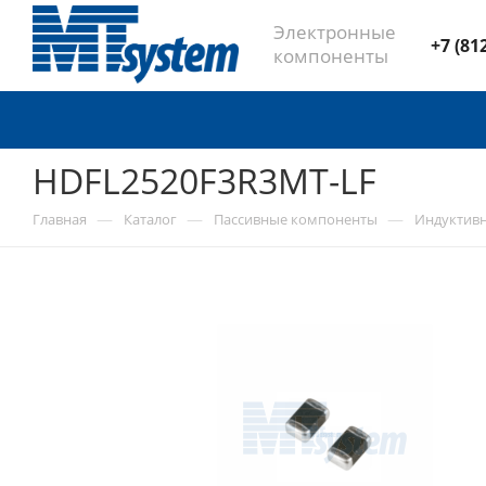
Электронные
+7 (81
компоненты
HDFL2520F3R3MT-LF
—
—
—
Главная
Каталог
Пассивные компоненты
Индуктив