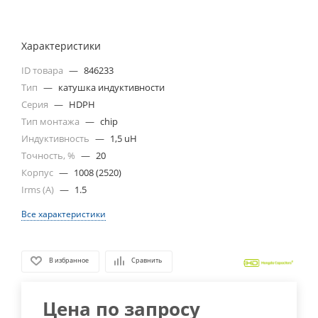
Характеристики
ID товара
—
846233
Тип
—
катушка индуктивности
Серия
—
HDPH
Тип монтажа
—
chip
Индуктивность
—
1,5 uH
Точность, %
—
20
Корпус
—
1008 (2520)
Irms (A)
—
1.5
Все характеристики
В избранное
Сравнить
Цена по запросу