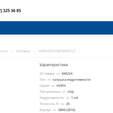
2) 325 36 85
—
—
ности
Силовые
HDPH201610S1R0MT-LF
Характеристики
ID товара
—
846224
Тип
—
катушка индуктивности
Серия
—
HDPH
Тип монтажа
—
chip
Индуктивность
—
1 uH
Точность, %
—
20
Корпус
—
0806 (2016)