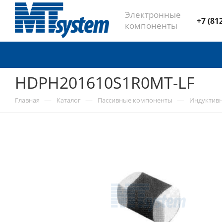
Электронные
+7 (81
компоненты
HDPH201610S1R0MT-LF
—
—
—
Главная
Каталог
Пассивные компоненты
Индуктив