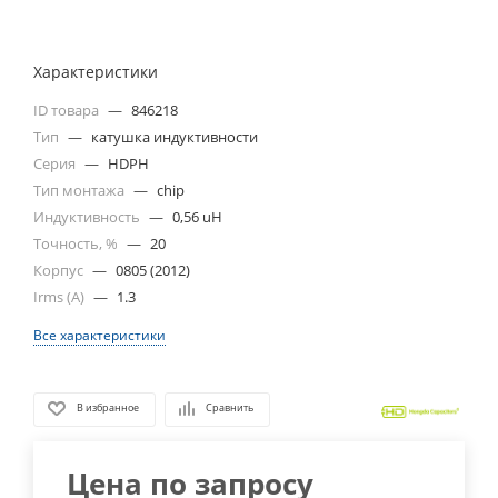
Характеристики
ID товара
—
846218
Тип
—
катушка индуктивности
Серия
—
HDPH
Тип монтажа
—
chip
Индуктивность
—
0,56 uH
Точность, %
—
20
Корпус
—
0805 (2012)
Irms (A)
—
1.3
Все характеристики
В избранное
Сравнить
Цена по запросу