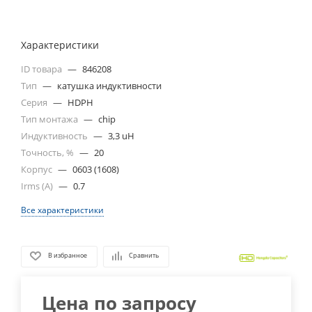
Характеристики
ID товара
—
846208
Тип
—
катушка индуктивности
Серия
—
HDPH
Тип монтажа
—
chip
Индуктивность
—
3,3 uH
Точность, %
—
20
Корпус
—
0603 (1608)
Irms (A)
—
0.7
Все характеристики
В избранное
Сравнить
Цена по запросу