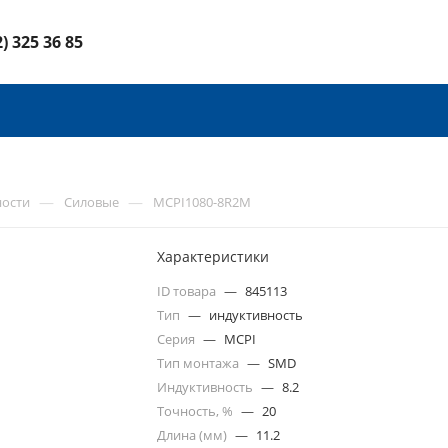
2) 325 36 85
—
—
ности
Силовые
MCPI1080-8R2M
Характеристики
ID товара
—
845113
Тип
—
индуктивность
Серия
—
MCPI
Тип монтажа
—
SMD
Индуктивность
—
8.2
Точность, %
—
20
Длина (мм)
—
11.2