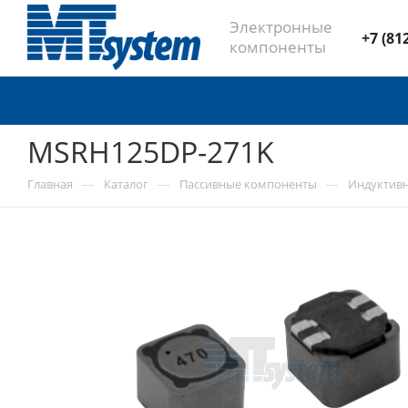
Электронные
+7 (81
компоненты
MSRH125DP-271K
—
—
—
Главная
Каталог
Пассивные компоненты
Индуктив