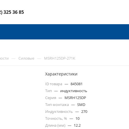
2) 325 36 85
—
—
ности
Силовые
MSRH125DP-271K
Характеристики
ID товара
—
845081
Тип
—
индуктивность
Серия
—
MSRH125DP
Тип монтажа
—
SMD
Индуктивность
—
270
Точность, %
—
10
Длина (мм)
—
12.2