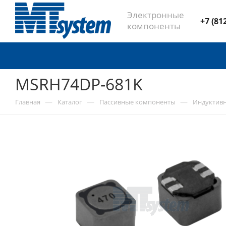
Электронные
+7 (81
компоненты
MSRH74DP-681K
—
—
—
Главная
Каталог
Пассивные компоненты
Индуктив