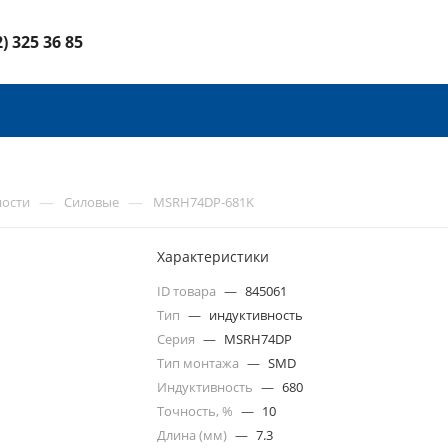
2) 325 36 85
—
—
ности
Силовые
MSRH74DP-681K
Характеристики
ID товара
—
845061
Тип
—
индуктивность
Серия
—
MSRH74DP
Тип монтажа
—
SMD
Индуктивность
—
680
Точность, %
—
10
Длина (мм)
—
7.3