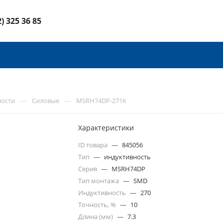
2) 325 36 85
—
—
ности
Силовые
MSRH74DP-271K
Характеристики
ID товара
—
845056
Тип
—
индуктивность
Серия
—
MSRH74DP
Тип монтажа
—
SMD
Индуктивность
—
270
Точность, %
—
10
Длина (мм)
—
7.3