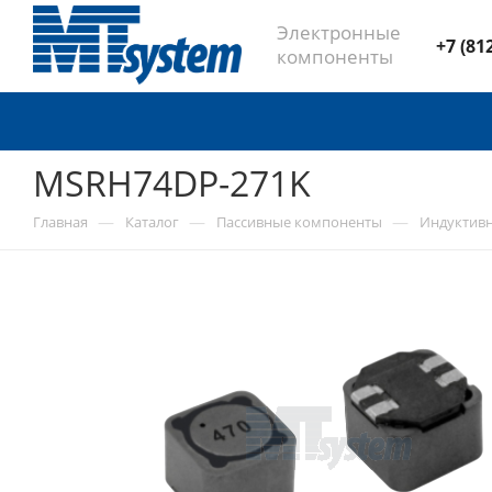
Электронные
+7 (81
компоненты
MSRH74DP-271K
—
—
—
Главная
Каталог
Пассивные компоненты
Индуктив