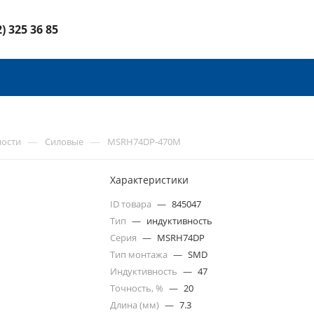
2) 325 36 85
—
—
ности
Силовые
MSRH74DP-470M
Характеристики
ID товара
—
845047
Тип
—
индуктивность
Серия
—
MSRH74DP
Тип монтажа
—
SMD
Индуктивность
—
47
Точность, %
—
20
Длина (мм)
—
7.3