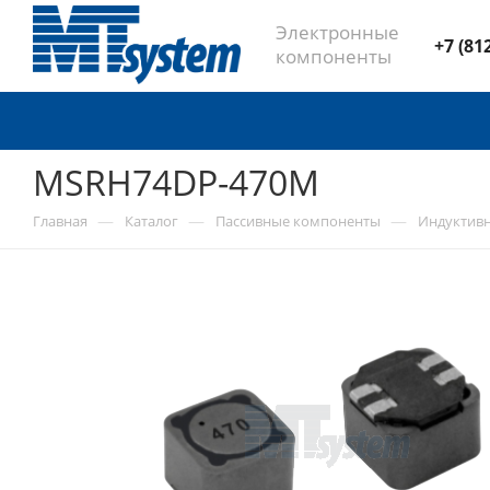
Электронные
+7 (81
компоненты
MSRH74DP-470M
—
—
—
Главная
Каталог
Пассивные компоненты
Индуктив