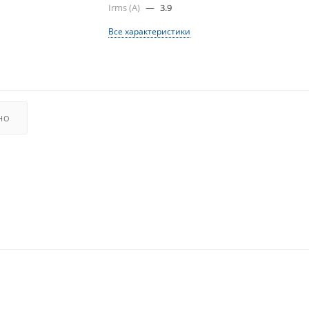
Irms (A)
—
3.9
Все характеристики
НО