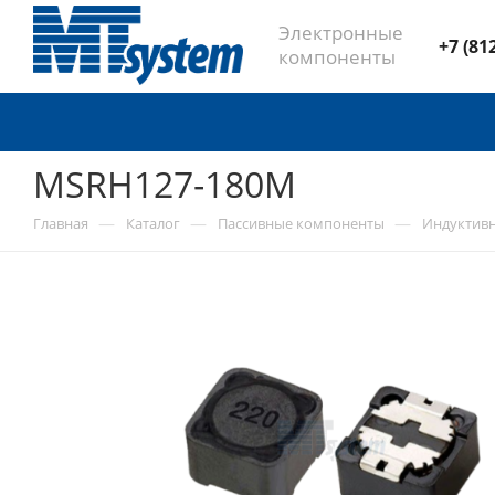
Электронные
+7 (81
компоненты
MSRH127-180M
—
—
—
Главная
Каталог
Пассивные компоненты
Индуктив