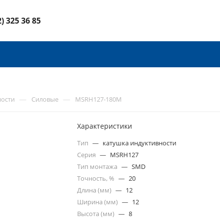
2) 325 36 85
—
—
ности
Силовые
MSRH127-180M
Характеристики
Тип
—
катушка индуктивности
Серия
—
MSRH127
Тип монтажа
—
SMD
Точность, %
—
20
Длина (мм)
—
12
Ширина (мм)
—
12
Высота (мм)
—
8