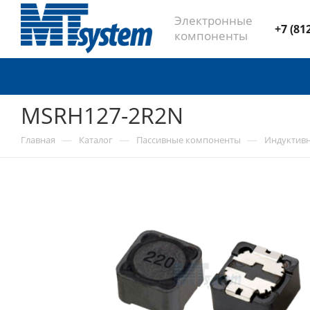
Электронные
+7 (81
компоненты
MSRH127-2R2N
—
—
—
Главная
Каталог
Пассивные компоненты
Индуктив