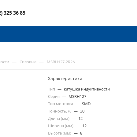
2) 325 36 85
—
—
ности
Силовые
MSRH127-2R2N
Характеристики
Тип
—
катушка индуктивности
Серия
—
MSRH127
Тип монтажа
—
SMD
Точность, %
—
30
Длина (мм)
—
12
Ширина (мм)
—
12
Высота (мм)
—
8