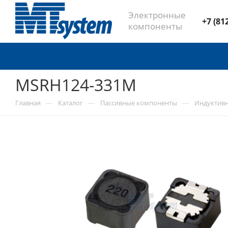
Электронные
+7 (81
компоненты
MSRH124-331M
—
—
—
Главная
Каталог
Пассивные компоненты
Индуктив