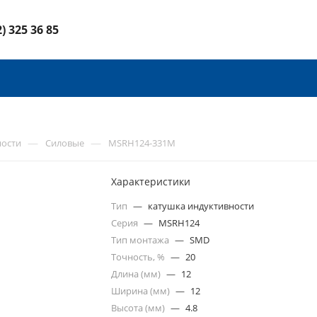
2) 325 36 85
—
—
ности
Силовые
MSRH124-331M
Характеристики
Тип
—
катушка индуктивности
Серия
—
MSRH124
Тип монтажа
—
SMD
Точность, %
—
20
Длина (мм)
—
12
Ширина (мм)
—
12
Высота (мм)
—
4.8