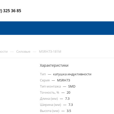
2) 325 36 85
—
—
ности
Силовые
MSRH73-181M
Характеристики
Тип
—
катушка индуктивности
Серия
—
MSRH73
Тип монтажа
—
SMD
Точность, %
—
20
Длина (мм)
—
7.3
Ширина (мм)
—
7.3
Высота (мм)
—
3.5