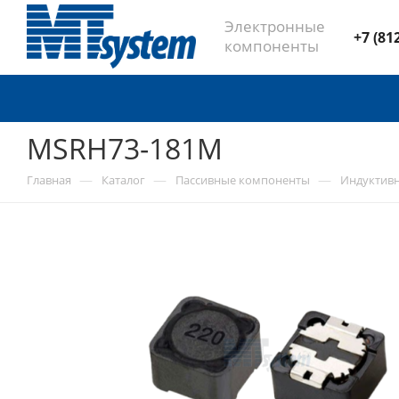
Электронные
+7 (81
компоненты
MSRH73-181M
—
—
—
Главная
Каталог
Пассивные компоненты
Индуктив