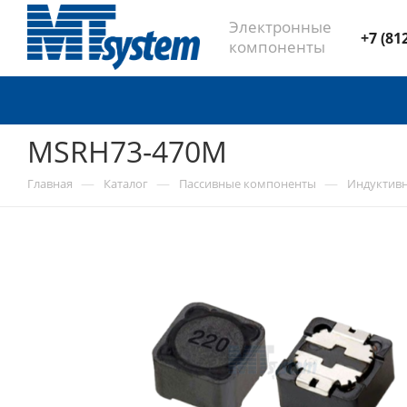
Электронные
+7 (81
компоненты
MSRH73-470M
—
—
—
Главная
Каталог
Пассивные компоненты
Индуктив