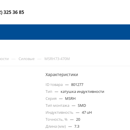
2) 325 36 85
—
—
ности
Силовые
MSRH73-470M
Характеристики
ID товара
—
801277
Тип
—
катушка индуктивности
Серия
—
MSRH
Тип монтажа
—
SMD
Индуктивность
—
47 uH
Точность, %
—
20
Длина (мм)
—
7.3