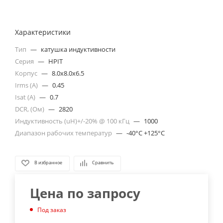
Характеристики
Тип
—
катушка индуктивности
Серия
—
HPIT
Корпус
—
8.0x8.0x6.5
Irms (A)
—
0.45
Isat (A)
—
0.7
DCR, (Ом)
—
2820
Индуктивность (uH)+/-20% @ 100 кГц
—
1000
Диапазон рабочих температур
—
-40°C +125°C
В избранное
Сравнить
Цена по запросу
Под заказ