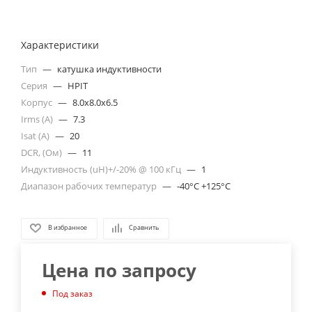
Характеристики
Тип
—
катушка индуктивности
Серия
—
HPIT
Корпус
—
8.0x8.0x6.5
Irms (A)
—
7.3
Isat (A)
—
20
DCR, (Ом)
—
11
Индуктивность (uH)+/-20% @ 100 кГц
—
1
Диапазон рабочих температур
—
-40°C +125°C
В избранное
Сравнить
Цена по запросу
Под заказ