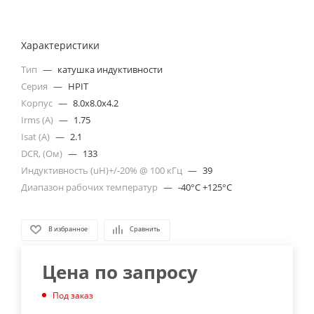
Характеристики
Тип
—
катушка индуктивности
Серия
—
HPIT
Корпус
—
8.0x8.0x4.2
Irms (A)
—
1.75
Isat (A)
—
2.1
DCR, (Ом)
—
133
Индуктивность (uH)+/-20% @ 100 кГц
—
39
Диапазон рабочих температур
—
-40°C +125°C
В избранное
Сравнить
Цена по запросу
Под заказ