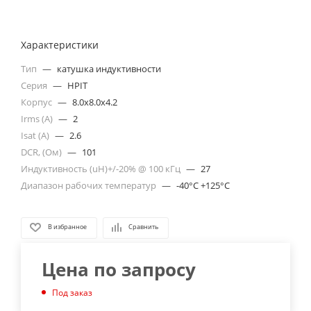
Характеристики
Тип
—
катушка индуктивности
Серия
—
HPIT
Корпус
—
8.0x8.0x4.2
Irms (A)
—
2
Isat (A)
—
2.6
DCR, (Ом)
—
101
Индуктивность (uH)+/-20% @ 100 кГц
—
27
Диапазон рабочих температур
—
-40°C +125°C
В избранное
Сравнить
Цена по запросу
Под заказ