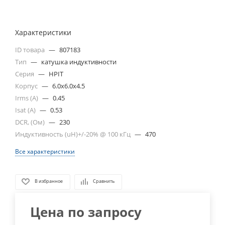
Характеристики
ID товара
—
807183
Тип
—
катушка индуктивности
Серия
—
HPIT
Корпус
—
6.0x6.0x4.5
Irms (A)
—
0.45
Isat (A)
—
0.53
DCR, (Ом)
—
230
Индуктивность (uH)+/-20% @ 100 кГц
—
470
Все характеристики
В избранное
Сравнить
Цена по запросу