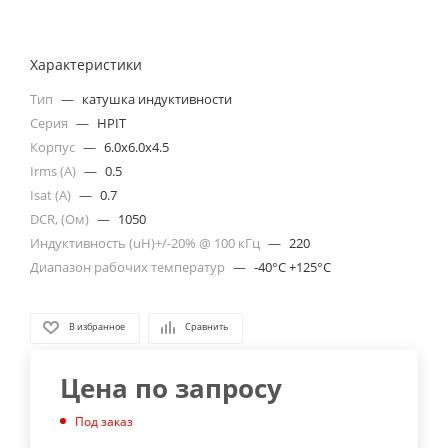
Характеристики
Тип
—
катушка индуктивности
Серия
—
HPIT
Корпус
—
6.0x6.0x4.5
Irms (A)
—
0.5
Isat (A)
—
0.7
DCR, (Ом)
—
1050
Индуктивность (uH)+/-20% @ 100 кГц
—
220
Диапазон рабочих температур
—
-40°C +125°C
В избранное
Сравнить
Цена по запросу
Под заказ