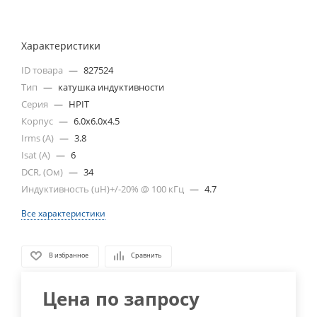
Характеристики
ID товара
—
827524
Тип
—
катушка индуктивности
Серия
—
HPIT
Корпус
—
6.0x6.0x4.5
Irms (A)
—
3.8
Isat (A)
—
6
DCR, (Ом)
—
34
Индуктивность (uH)+/-20% @ 100 кГц
—
4.7
Все характеристики
В избранное
Сравнить
Цена по запросу