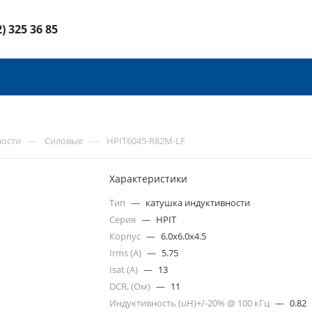
2) 325 36 85
—
—
ности
Силовые
HPIT6045-R82M-LF
Характеристики
Тип
—
катушка индуктивности
Серия
—
HPIT
Корпус
—
6.0x6.0x4.5
Irms (A)
—
5.75
Isat (A)
—
13
DCR, (Ом)
—
11
Индуктивность (uH)+/-20% @ 100 кГц
—
0.82