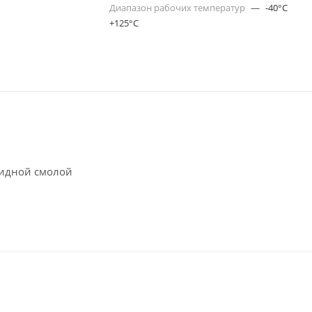
Диапазон рабочих температур
—
-40°C
+125°C
сидной смолой