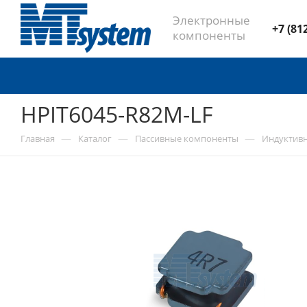
Электронные
+7 (81
компоненты
HPIT6045-R82M-LF
—
—
—
Главная
Каталог
Пассивные компоненты
Индуктив