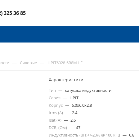
2) 325 36 85
—
—
ности
Силовые
HPIT6028-6R8M-LF
Характеристики
Тип
—
катушка индуктивности
Серия
—
HPIT
Корпус
—
6.0x6.0x2.8
Irms (A)
—
2.4
Isat (A)
—
2.6
DCR, (Ом)
—
47
Индуктивность (uH)+/-20% @ 100 кГц
—
6.8