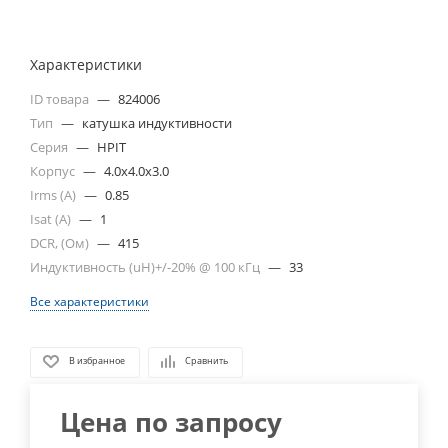
Характеристики
ID товара
—
824006
Тип
—
катушка индуктивности
Серия
—
HPIT
Корпус
—
4.0x4.0x3.0
Irms (A)
—
0.85
Isat (A)
—
1
DCR, (Ом)
—
415
Индуктивность (uH)+/-20% @ 100 кГц
—
33
Все характеристики
В избранное
Сравнить
Цена по запросу