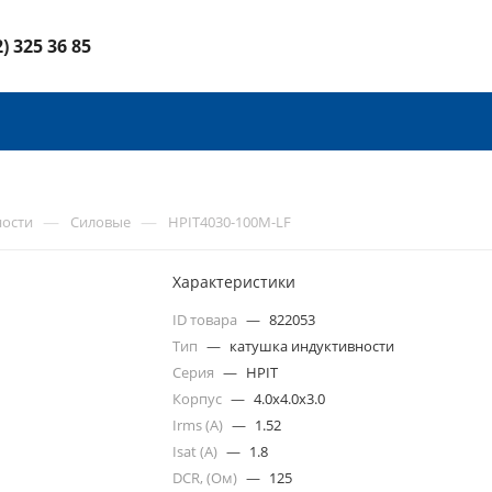
2) 325 36 85
—
—
ности
Силовые
HPIT4030-100M-LF
Характеристики
ID товара
—
822053
Тип
—
катушка индуктивности
Серия
—
HPIT
Корпус
—
4.0x4.0x3.0
Irms (A)
—
1.52
Isat (A)
—
1.8
DCR, (Ом)
—
125