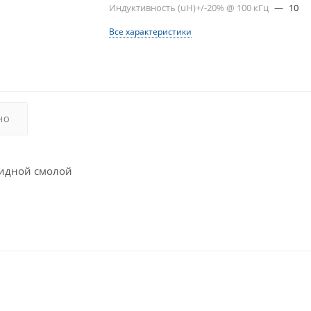
Индуктивность (uH)+/-20% @ 100 кГц
—
10
Все характеристики
НО
сидной смолой